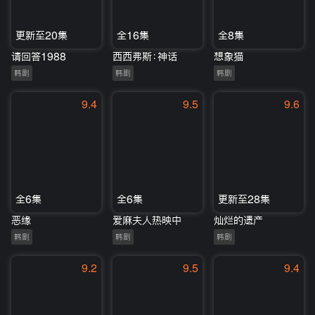
更新至20集
全16集
全8集
请回答1988
西西弗斯：神话
想象猫
韩剧
韩剧
韩剧
9.4
9.5
9.6
全6集
全6集
更新至28集
恶缘
爱麻夫人热映中
灿烂的遗产
韩剧
韩剧
韩剧
9.2
9.5
9.4