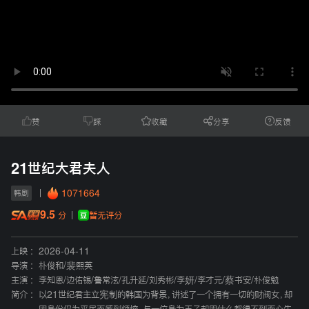
赞
踩
收藏
分享
反馈
21世纪大君夫人
1071664
韩剧
9.5
暂无评分
分
上映 :
2026-04-11
导演 :
朴俊和
/
裴熙英
主演 :
李知恩
/
边佑锡
/
鲁常泫
/
孔升延
/
刘秀彬
/
李妍
/
李才元
/
蔡书安
/
朴俊勉
简介 :
以21世纪君主立宪制的韩国为背景，讲述了一个拥有一切的财阀女，却