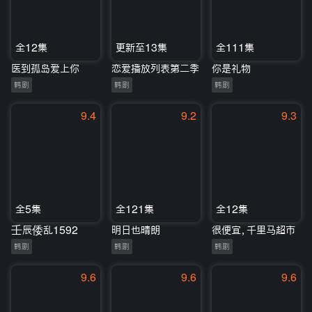
全12集
更新至13集
全111集
医到孤岛爱上你
恋爱播放列表第二季
你是礼物
韩剧
韩剧
韩剧
9.4
9.2
9.3
全5集
全121集
全12集
壬辰倭乱1592
明日也晴朗
很便宜，千里马超市
韩剧
韩剧
韩剧
9.6
9.6
9.6