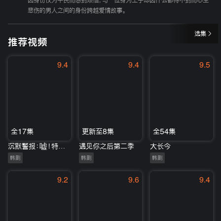
因身份仅为平民而感到烦恼，与一位身为王子却因什么都得不到而心生
悲伤的男人之间的身份跨越爱情故事。
选集
推荐视频
9.4
9.4
9.5
全17集
更新至8集
全54集
沉默警报：嘘！特别报道开始
遇见你之后第二季
大长今
韩剧
韩剧
韩剧
9.2
9.6
9.4