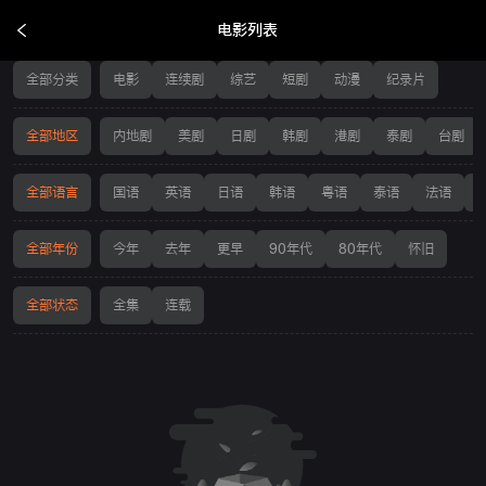
电影列表
电影列表
全部分类
电影
连续剧
综艺
短剧
动漫
纪录片
全部地区
内地剧
美剧
日剧
韩剧
港剧
泰剧
台剧
全部语言
国语
英语
日语
韩语
粤语
泰语
法语
全部年份
今年
去年
更早
90年代
80年代
怀旧
全部状态
全集
连载