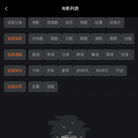
电影列表
电影列表
全部分类
电影
连续剧
综艺
短剧
动漫
纪录片
全部地区
内地剧
美剧
日剧
韩剧
港剧
泰剧
台剧
全部语言
国语
英语
日语
韩语
粤语
泰语
法语
全部年份
今年
去年
更早
90年代
80年代
怀旧
全部状态
全集
连载