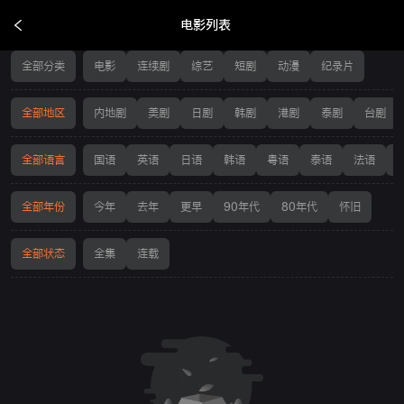
电影列表
电影列表
全部分类
电影
连续剧
综艺
短剧
动漫
纪录片
全部地区
内地剧
美剧
日剧
韩剧
港剧
泰剧
台剧
全部语言
国语
英语
日语
韩语
粤语
泰语
法语
全部年份
今年
去年
更早
90年代
80年代
怀旧
全部状态
全集
连载