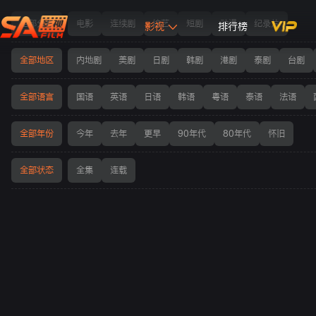
电影列表
全部分类
电影
连续剧
综艺
短剧
动漫
纪录片
影视
排行榜
全部地区
内地剧
美剧
日剧
韩剧
港剧
泰剧
台剧
全部语言
国语
英语
日语
韩语
粤语
泰语
法语
全部年份
今年
去年
更早
90年代
80年代
怀旧
全部状态
全集
连载