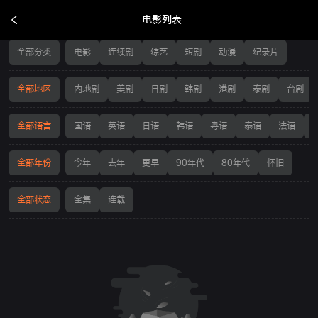
电影列表
电影列表
全部分类
电影
连续剧
综艺
短剧
动漫
纪录片
全部地区
内地剧
美剧
日剧
韩剧
港剧
泰剧
台剧
全部语言
国语
英语
日语
韩语
粤语
泰语
法语
全部年份
今年
去年
更早
90年代
80年代
怀旧
全部状态
全集
连载