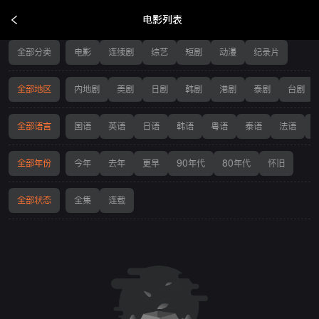
电影列表
电影列表
全部分类
电影
连续剧
综艺
短剧
动漫
纪录片
全部地区
内地剧
美剧
日剧
韩剧
港剧
泰剧
台剧
全部语言
国语
英语
日语
韩语
粤语
泰语
法语
全部年份
今年
去年
更早
90年代
80年代
怀旧
全部状态
全集
连载